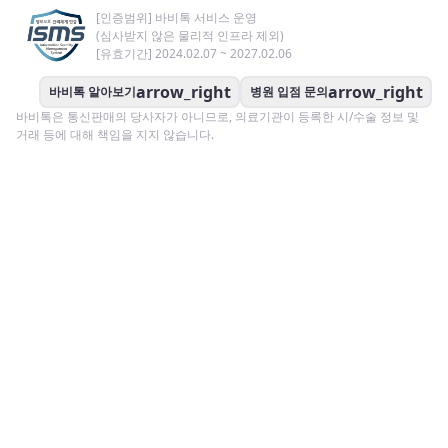
[인증범위] 바비톡 서비스 운영
(심사받지 않은 물리적 인프라 제외)
[유효기간] 2024.02.07 ~ 2027.02.06
arrow_right
arrow_right
바비톡 알아보기
병원 입점 문의
바비톡은 통신판매의 당사자가 아니므로, 의료기관이 등록한 시/수술 정보 및
거래 등에 대해 책임을 지지 않습니다.