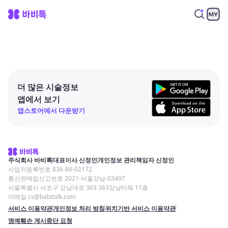
더 많은 시술정보
앱에서 보기
앱스토어에서 다운받기
주식회사 바비톡
대표이사 신정인
개인정보 관리책임자 신정인
사업자등록번호 836-86-02172
통신판매업신고번호 2021-서울강남-03497
서울특별시 서초구 강남대로 363 363강남타워 11층
이메일 cs@babitalk.com
서비스 이용약관
개인정보 처리 방침
위치기반 서비스 이용약관
명예훼손 게시중단 요청