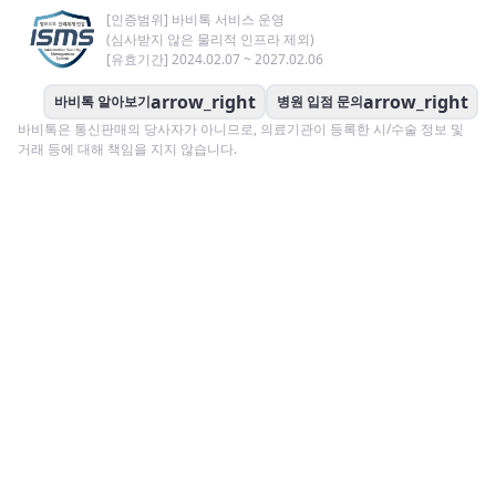
[인증범위] 바비톡 서비스 운영
(심사받지 않은 물리적 인프라 제외)
[유효기간] 2024.02.07 ~ 2027.02.06
arrow_right
arrow_right
바비톡 알아보기
병원 입점 문의
바비톡은 통신판매의 당사자가 아니므로, 의료기관이 등록한 시/수술 정보 및
거래 등에 대해 책임을 지지 않습니다.