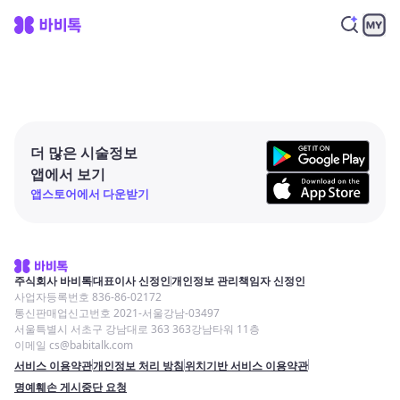
더 많은 시술정보
앱에서 보기
앱스토어에서 다운받기
주식회사 바비톡
대표이사 신정인
개인정보 관리책임자 신정인
사업자등록번호 836-86-02172
통신판매업신고번호 2021-서울강남-03497
서울특별시 서초구 강남대로 363 363강남타워 11층
이메일 cs@babitalk.com
서비스 이용약관
개인정보 처리 방침
위치기반 서비스 이용약관
명예훼손 게시중단 요청