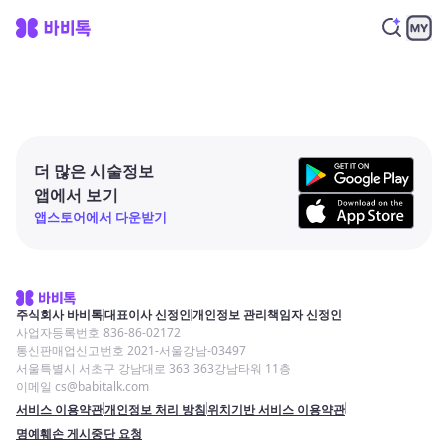
더 많은 시술정보
앱에서 보기
앱스토어에서 다운받기
주식회사 바비톡
대표이사 신정인
개인정보 관리책임자 신정인
사업자등록번호 836-86-02172
통신판매업신고번호 2021-서울강남-03497
서울특별시 서초구 강남대로 363 363강남타워 11층
이메일 cs@babitalk.com
서비스 이용약관
개인정보 처리 방침
위치기반 서비스 이용약관
명예훼손 게시중단 요청