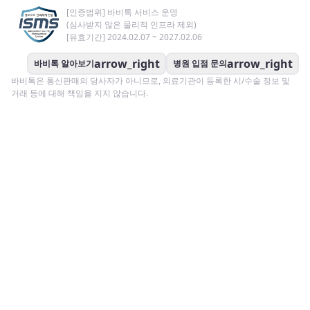
[인증범위] 바비톡 서비스 운영
(심사받지 않은 물리적 인프라 제외)
[유효기간] 2024.02.07 ~ 2027.02.06
arrow_right
arrow_right
바비톡 알아보기
병원 입점 문의
바비톡은 통신판매의 당사자가 아니므로, 의료기관이 등록한 시/수술 정보 및
거래 등에 대해 책임을 지지 않습니다.