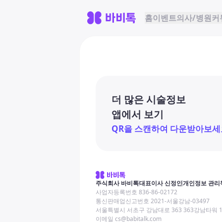
홈
이벤트
의사/병원
커
더 많은 시술정보
앱에서 보기
QR을 스캔하여 다운받아보세
주식회사 바비톡
대표이사 신정인
개인정보 관리
사업자등록번호 836-86-02172
통신판매업신고번호 2021-서울강남-03497
서울특별시 서초구 강남대로 363 363강남타워 
이메일 cs@babitalk.com