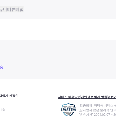
뮤니티
뷰티랩
요
책임자 신정인
서비스 이용약관
개인정보 처리 방침
위치기
[인증범위] 바비톡 서비스 
11층
(심사받지 않은 물리적 인프
[유효기간] 2024.02.07 ~ 20