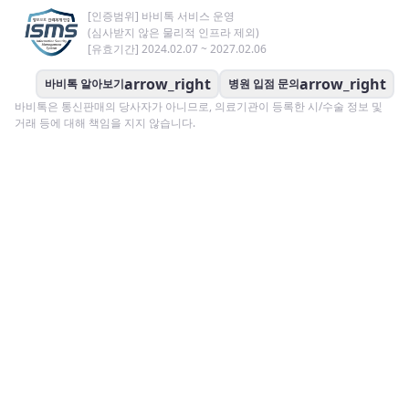
[인증범위] 바비톡 서비스 운영
(심사받지 않은 물리적 인프라 제외)
[유효기간] 2024.02.07 ~ 2027.02.06
arrow_right
arrow_right
바비톡 알아보기
병원 입점 문의
바비톡은 통신판매의 당사자가 아니므로, 의료기관이 등록한 시/수술 정보 및
거래 등에 대해 책임을 지지 않습니다.