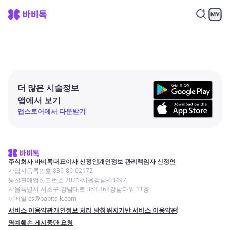
더 많은 시술정보
앱에서 보기
앱스토어에서 다운받기
주식회사 바비톡
대표이사 신정인
개인정보 관리책임자 신정인
사업자등록번호 836-86-02172
통신판매업신고번호 2021-서울강남-03497
서울특별시 서초구 강남대로 363 363강남타워 11층
이메일 cs@babitalk.com
서비스 이용약관
개인정보 처리 방침
위치기반 서비스 이용약관
명예훼손 게시중단 요청