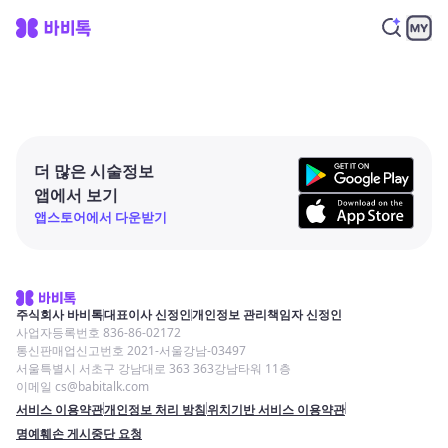
더 많은 시술정보
앱에서 보기
앱스토어에서 다운받기
주식회사 바비톡
대표이사 신정인
개인정보 관리책임자 신정인
사업자등록번호 836-86-02172
통신판매업신고번호 2021-서울강남-03497
서울특별시 서초구 강남대로 363 363강남타워 11층
이메일 cs@babitalk.com
서비스 이용약관
개인정보 처리 방침
위치기반 서비스 이용약관
명예훼손 게시중단 요청