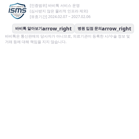
[인증범위] 바비톡 서비스 운영
(심사받지 않은 물리적 인프라 제외)
[유효기간] 2024.02.07 ~ 2027.02.06
arrow_right
arrow_right
바비톡 알아보기
병원 입점 문의
바비톡은 통신판매의 당사자가 아니므로, 의료기관이 등록한 시/수술 정보 및
거래 등에 대해 책임을 지지 않습니다.