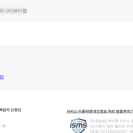
뮤니티
뷰티랩
요
책임자 신정인
서비스 이용약관
개인정보 처리 방침
위치기
[인증범위] 바비톡 서비스 
11층
(심사받지 않은 물리적 인프
[유효기간] 2024.02.07 ~ 20