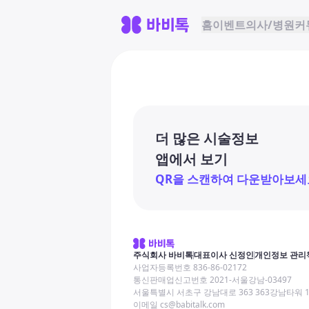
홈
이벤트
의사/병원
커
더 많은 시술정보
앱에서 보기
QR을 스캔하여 다운받아보세
주식회사 바비톡
대표이사 신정인
개인정보 관리
사업자등록번호 836-86-02172
통신판매업신고번호 2021-서울강남-03497
서울특별시 서초구 강남대로 363 363강남타워 
이메일 cs@babitalk.com