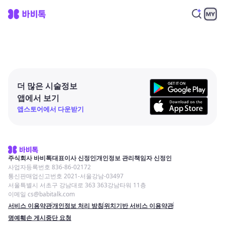
더 많은 시술정보
앱에서 보기
앱스토어에서 다운받기
주식회사 바비톡
대표이사 신정인
개인정보 관리책임자 신정인
사업자등록번호 836-86-02172
통신판매업신고번호 2021-서울강남-03497
서울특별시 서초구 강남대로 363 363강남타워 11층
이메일 cs@babitalk.com
서비스 이용약관
개인정보 처리 방침
위치기반 서비스 이용약관
명예훼손 게시중단 요청