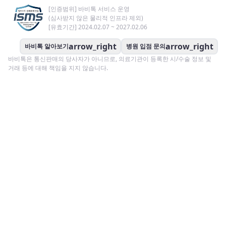
[인증범위] 바비톡 서비스 운영
(심사받지 않은 물리적 인프라 제외)
[유효기간] 2024.02.07 ~ 2027.02.06
arrow_right
arrow_right
바비톡 알아보기
병원 입점 문의
바비톡은 통신판매의 당사자가 아니므로, 의료기관이 등록한 시/수술 정보 및
거래 등에 대해 책임을 지지 않습니다.