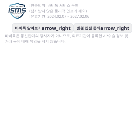
[인증범위] 바비톡 서비스 운영
(심사받지 않은 물리적 인프라 제외)
[유효기간] 2024.02.07 ~ 2027.02.06
arrow_right
arrow_right
바비톡 알아보기
병원 입점 문의
바비톡은 통신판매의 당사자가 아니므로, 의료기관이 등록한 시/수술 정보 및
거래 등에 대해 책임을 지지 않습니다.