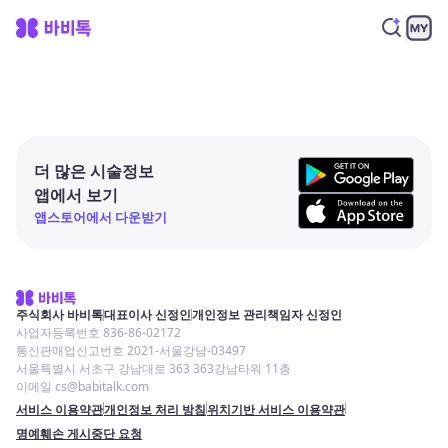
더 많은 시술정보
앱에서 보기
앱스토어에서 다운받기
주식회사 바비톡
대표이사 신정인
개인정보 관리책임자 신정인
사업자등록번호 836-86-02172
통신판매업신고번호 2021-서울강남-03497
서울특별시 서초구 강남대로 363 363강남타워 11층
이메일 cs@babitalk.com
서비스 이용약관
개인정보 처리 방침
위치기반 서비스 이용약관
명예훼손 게시중단 요청