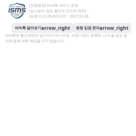
[인증범위] 바비톡 서비스 운영
(심사받지 않은 물리적 인프라 제외)
[유효기간] 2024.02.07 ~ 2027.02.06
arrow_right
arrow_right
바비톡 알아보기
병원 입점 문의
바비톡은 통신판매의 당사자가 아니므로, 의료기관이 등록한 시/수술 정보 및
거래 등에 대해 책임을 지지 않습니다.