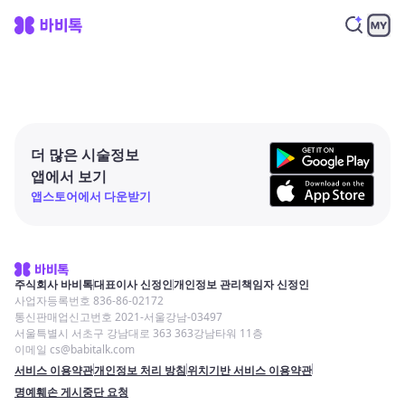
더 많은 시술정보
앱에서 보기
앱스토어에서 다운받기
주식회사 바비톡
대표이사 신정인
개인정보 관리책임자 신정인
사업자등록번호 836-86-02172
통신판매업신고번호 2021-서울강남-03497
서울특별시 서초구 강남대로 363 363강남타워 11층
이메일 cs@babitalk.com
서비스 이용약관
개인정보 처리 방침
위치기반 서비스 이용약관
명예훼손 게시중단 요청