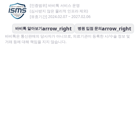
[인증범위] 바비톡 서비스 운영
(심사받지 않은 물리적 인프라 제외)
[유효기간] 2024.02.07 ~ 2027.02.06
arrow_right
arrow_right
바비톡 알아보기
병원 입점 문의
바비톡은 통신판매의 당사자가 아니므로, 의료기관이 등록한 시/수술 정보 및
거래 등에 대해 책임을 지지 않습니다.