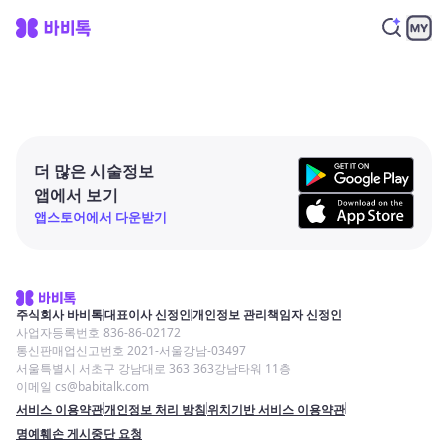
더 많은 시술정보
앱에서 보기
앱스토어에서 다운받기
주식회사 바비톡
대표이사 신정인
개인정보 관리책임자 신정인
사업자등록번호 836-86-02172
통신판매업신고번호 2021-서울강남-03497
서울특별시 서초구 강남대로 363 363강남타워 11층
이메일 cs@babitalk.com
서비스 이용약관
개인정보 처리 방침
위치기반 서비스 이용약관
명예훼손 게시중단 요청