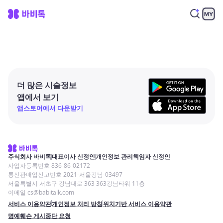
더 많은 시술정보
앱에서 보기
앱스토어에서 다운받기
주식회사 바비톡
대표이사 신정인
개인정보 관리책임자 신정인
사업자등록번호 836-86-02172
통신판매업신고번호 2021-서울강남-03497
서울특별시 서초구 강남대로 363 363강남타워 11층
이메일 cs@babitalk.com
서비스 이용약관
개인정보 처리 방침
위치기반 서비스 이용약관
명예훼손 게시중단 요청