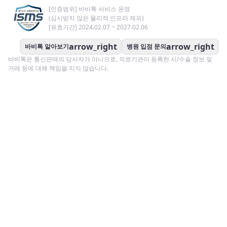
[인증범위] 바비톡 서비스 운영
(심사받지 않은 물리적 인프라 제외)
[유효기간] 2024.02.07 ~ 2027.02.06
arrow_right
arrow_right
바비톡 알아보기
병원 입점 문의
바비톡은 통신판매의 당사자가 아니므로, 의료기관이 등록한 시/수술 정보 및
거래 등에 대해 책임을 지지 않습니다.