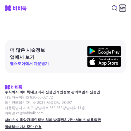
더 많은 시술정보
앱에서 보기
앱스토어에서 다운받기
주식회사 바비톡
대표이사 신정인
개인정보 관리책임자 신정인
사업자등록번호 836-86-02172
통신판매업신고번호 2021-서울강남-03497
서울특별시 서초구 강남대로 363 363강남타워 11층
이메일 cs@babitalk.com
서비스 이용약관
개인정보 처리 방침
위치기반 서비스 이용약관
명예훼손 게시중단 요청