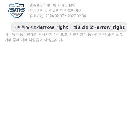
[인증범위] 바비톡 서비스 운영
(심사받지 않은 물리적 인프라 제외)
[유효기간] 2024.02.07 ~ 2027.02.06
arrow_right
arrow_right
바비톡 알아보기
병원 입점 문의
바비톡은 통신판매의 당사자가 아니므로, 의료기관이 등록한 시/수술 정보 및
거래 등에 대해 책임을 지지 않습니다.