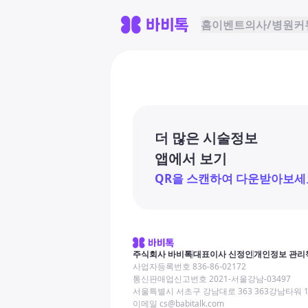
홈
이벤트
의사/병원
커
더 많은 시술정보
앱에서 보기
QR을 스캔하여 다운받아보세
주식회사 바비톡
대표이사 신정인
개인정보 관리
사업자등록번호 836-86-02172
통신판매업신고번호 2021-서울강남-03497
서울특별시 서초구 강남대로 363 363강남타워 
이메일 cs@babitalk.com