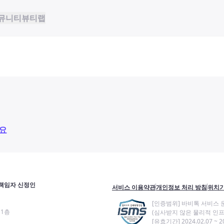
뮤니티
뷰티랩
요
책임자 신정인
서비스 이용약관
개인정보 처리 방침
위치기
[인증범위] 바비톡 서비스 
11층
(심사받지 않은 물리적 인프
[유효기간] 2024.02.07 ~ 20