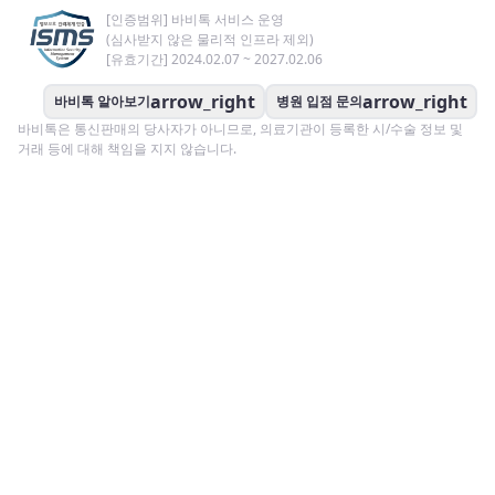
[인증범위] 바비톡 서비스 운영
(심사받지 않은 물리적 인프라 제외)
[유효기간] 2024.02.07 ~ 2027.02.06
arrow_right
arrow_right
바비톡 알아보기
병원 입점 문의
바비톡은 통신판매의 당사자가 아니므로, 의료기관이 등록한 시/수술 정보 및
거래 등에 대해 책임을 지지 않습니다.