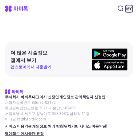
더 많은 시술정보
앱에서 보기
앱스토어에서 다운받기
주식회사 바비톡
대표이사 신정인
개인정보 관리책임자 신정인
사업자등록번호 836-86-02172
통신판매업신고번호 2021-서울강남-03497
서울특별시 서초구 강남대로 363 363강남타워 11층
이메일 cs@babitalk.com
서비스 이용약관
개인정보 처리 방침
위치기반 서비스 이용약관
명예훼손 게시중단 요청