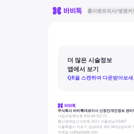
홈
이벤트
의사/병원
커
더 많은 시술정보
앱에서 보기
QR을 스캔하여 다운받아보세
주식회사 바비톡
대표이사 신정인
개인정보 관리
사업자등록번호 836-86-02172
통신판매업신고번호 2021-서울강남-03497
서울특별시 서초구 강남대로 363 363강남타워 
이메일 cs@babitalk.com