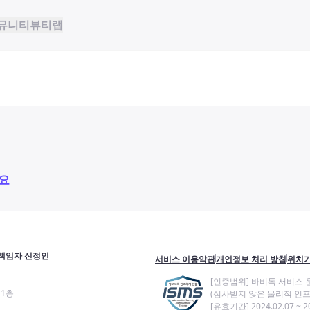
뮤니티
뷰티랩
요
책임자 신정인
서비스 이용약관
개인정보 처리 방침
위치기
[인증범위] 바비톡 서비스 
11층
(심사받지 않은 물리적 인프
[유효기간] 2024.02.07 ~ 20