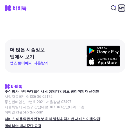
더 많은 시술정보
앱에서 보기
앱스토어에서 다운받기
주식회사 바비톡
대표이사 신정인
개인정보 관리책임자 신정인
사업자등록번호 836-86-02172
통신판매업신고번호 2021-서울강남-03497
서울특별시 서초구 강남대로 363 363강남타워 11층
이메일 cs@babitalk.com
서비스 이용약관
개인정보 처리 방침
위치기반 서비스 이용약관
명예훼손 게시중단 요청