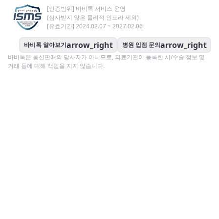
[인증범위] 바비톡 서비스 운영
(심사받지 않은 물리적 인프라 제외)
[유효기간] 2024.02.07 ~ 2027.02.06
arrow_right
arrow_right
바비톡 알아보기
병원 입점 문의
바비톡은 통신판매의 당사자가 아니므로, 의료기관이 등록한 시/수술 정보 및
거래 등에 대해 책임을 지지 않습니다.