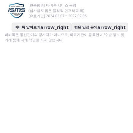
[인증범위] 바비톡 서비스 운영
(심사받지 않은 물리적 인프라 제외)
[유효기간] 2024.02.07 ~ 2027.02.06
arrow_right
arrow_right
바비톡 알아보기
병원 입점 문의
바비톡은 통신판매의 당사자가 아니므로, 의료기관이 등록한 시/수술 정보 및
거래 등에 대해 책임을 지지 않습니다.