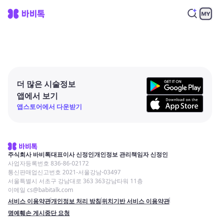
더 많은 시술정보
앱에서 보기
앱스토어에서 다운받기
주식회사 바비톡
대표이사 신정인
개인정보 관리책임자 신정인
사업자등록번호 836-86-02172
통신판매업신고번호 2021-서울강남-03497
서울특별시 서초구 강남대로 363 363강남타워 11층
이메일 cs@babitalk.com
서비스 이용약관
개인정보 처리 방침
위치기반 서비스 이용약관
명예훼손 게시중단 요청