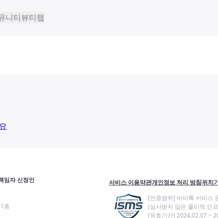
뮤니티
뷰티랩
요
책임자 신정인
서비스 이용약관
개인정보 처리 방침
위치기
[인증범위] 바비톡 서비스 
11층
(심사받지 않은 물리적 인프
[유효기간] 2024.02.07 ~ 20