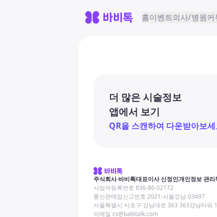
홈
이벤트
의사/병원
커
더 많은 시술정보
앱에서 보기
QR을 스캔하여 다운받아보세
주식회사 바비톡
대표이사 신정인
개인정보 관리
사업자등록번호 836-86-02172
통신판매업신고번호 2021-서울강남-03497
서울특별시 서초구 강남대로 363 363강남타워 
이메일 cs@babitalk.com