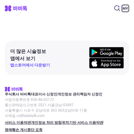
더 많은 시술정보
앱에서 보기
앱스토어에서 다운받기
주식회사 바비톡
대표이사 신정인
개인정보 관리책임자 신정인
사업자등록번호 836-86-02172
통신판매업신고번호 2021-서울강남-03497
서울특별시 서초구 강남대로 363 363강남타워 11층
이메일 cs@babitalk.com
서비스 이용약관
개인정보 처리 방침
위치기반 서비스 이용약관
명예훼손 게시중단 요청