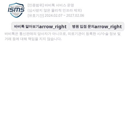
[인증범위] 바비톡 서비스 운영
(심사받지 않은 물리적 인프라 제외)
[유효기간] 2024.02.07 ~ 2027.02.06
arrow_right
arrow_right
바비톡 알아보기
병원 입점 문의
바비톡은 통신판매의 당사자가 아니므로, 의료기관이 등록한 시/수술 정보 및
거래 등에 대해 책임을 지지 않습니다.