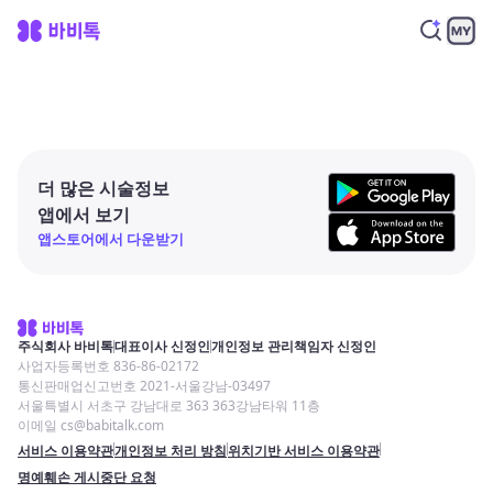
더 많은 시술정보
앱에서 보기
앱스토어에서 다운받기
주식회사 바비톡
대표이사 신정인
개인정보 관리책임자 신정인
사업자등록번호 836-86-02172
통신판매업신고번호 2021-서울강남-03497
서울특별시 서초구 강남대로 363 363강남타워 11층
이메일 cs@babitalk.com
서비스 이용약관
개인정보 처리 방침
위치기반 서비스 이용약관
명예훼손 게시중단 요청