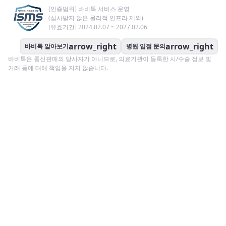
[인증범위] 바비톡 서비스 운영
(심사받지 않은 물리적 인프라 제외)
[유효기간] 2024.02.07 ~ 2027.02.06
arrow_right
arrow_right
바비톡 알아보기
병원 입점 문의
바비톡은 통신판매의 당사자가 아니므로, 의료기관이 등록한 시/수술 정보 및
거래 등에 대해 책임을 지지 않습니다.