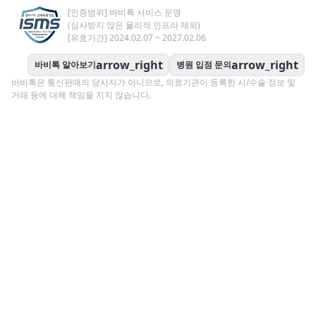
[인증범위] 바비톡 서비스 운영
(심사받지 않은 물리적 인프라 제외)
[유효기간] 2024.02.07 ~ 2027.02.06
arrow_right
arrow_right
바비톡 알아보기
병원 입점 문의
바비톡은 통신판매의 당사자가 아니므로, 의료기관이 등록한 시/수술 정보 및
거래 등에 대해 책임을 지지 않습니다.