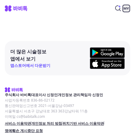
더 많은 시술정보
앱에서 보기
앱스토어에서 다운받기
주식회사 바비톡
대표이사 신정인
개인정보 관리책임자 신정인
사업자등록번호 836-86-02172
통신판매업신고번호 2021-서울강남-03497
서울특별시 서초구 강남대로 363 363강남타워 11층
이메일 cs@babitalk.com
서비스 이용약관
개인정보 처리 방침
위치기반 서비스 이용약관
명예훼손 게시중단 요청