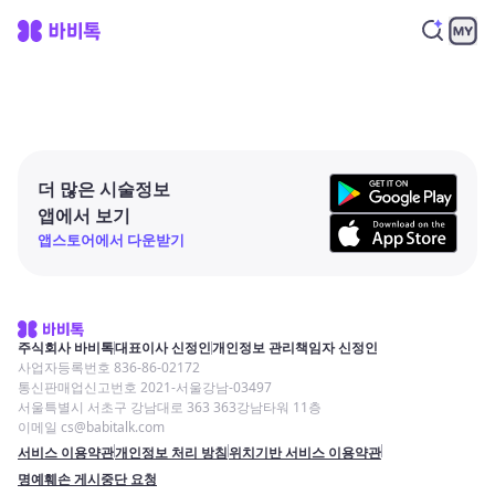
더 많은 시술정보
앱에서 보기
앱스토어에서 다운받기
주식회사 바비톡
대표이사 신정인
개인정보 관리책임자 신정인
사업자등록번호 836-86-02172
통신판매업신고번호 2021-서울강남-03497
서울특별시 서초구 강남대로 363 363강남타워 11층
이메일 cs@babitalk.com
서비스 이용약관
개인정보 처리 방침
위치기반 서비스 이용약관
명예훼손 게시중단 요청