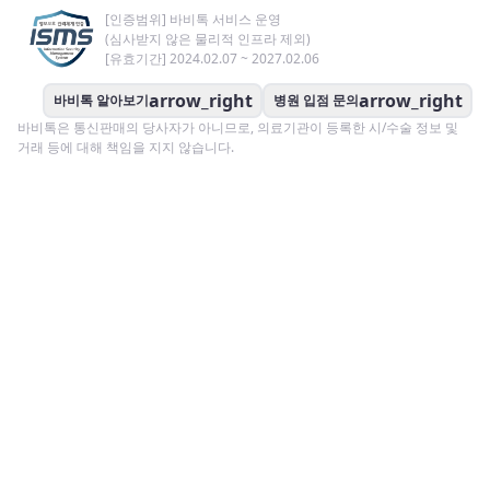
[인증범위] 바비톡 서비스 운영
(심사받지 않은 물리적 인프라 제외)
[유효기간] 2024.02.07 ~ 2027.02.06
arrow_right
arrow_right
바비톡 알아보기
병원 입점 문의
바비톡은 통신판매의 당사자가 아니므로, 의료기관이 등록한 시/수술 정보 및
거래 등에 대해 책임을 지지 않습니다.