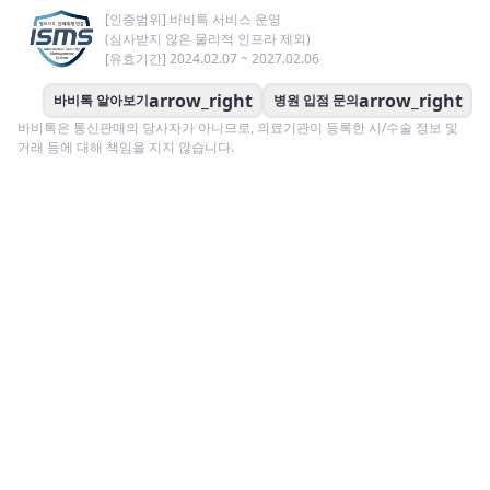
[인증범위] 바비톡 서비스 운영
(심사받지 않은 물리적 인프라 제외)
[유효기간] 2024.02.07 ~ 2027.02.06
arrow_right
arrow_right
바비톡 알아보기
병원 입점 문의
바비톡은 통신판매의 당사자가 아니므로, 의료기관이 등록한 시/수술 정보 및
거래 등에 대해 책임을 지지 않습니다.