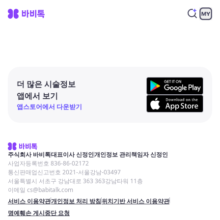
더 많은 시술정보
앱에서 보기
앱스토어에서 다운받기
주식회사 바비톡
대표이사 신정인
개인정보 관리책임자 신정인
사업자등록번호 836-86-02172
통신판매업신고번호 2021-서울강남-03497
서울특별시 서초구 강남대로 363 363강남타워 11층
이메일 cs@babitalk.com
서비스 이용약관
개인정보 처리 방침
위치기반 서비스 이용약관
명예훼손 게시중단 요청