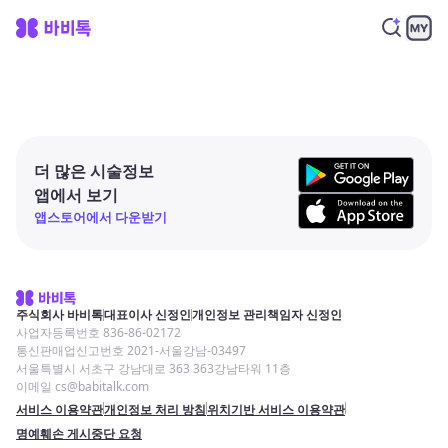
더 많은 시술정보
앱에서 보기
앱스토어에서 다운받기
주식회사 바비톡
대표이사 신정인
개인정보 관리책임자 신정인
사업자등록번호 836-86-02172
통신판매업신고번호 2021-서울강남-03497
서울특별시 서초구 강남대로 363 363강남타워 11층
이메일 cs@babitalk.com
서비스 이용약관
개인정보 처리 방침
위치기반 서비스 이용약관
명예훼손 게시중단 요청