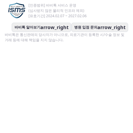
[인증범위] 바비톡 서비스 운영
(심사받지 않은 물리적 인프라 제외)
[유효기간] 2024.02.07 ~ 2027.02.06
arrow_right
arrow_right
바비톡 알아보기
병원 입점 문의
바비톡은 통신판매의 당사자가 아니므로, 의료기관이 등록한 시/수술 정보 및
거래 등에 대해 책임을 지지 않습니다.