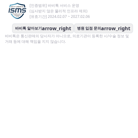
[인증범위] 바비톡 서비스 운영
(심사받지 않은 물리적 인프라 제외)
[유효기간] 2024.02.07 ~ 2027.02.06
arrow_right
arrow_right
바비톡 알아보기
병원 입점 문의
바비톡은 통신판매의 당사자가 아니므로, 의료기관이 등록한 시/수술 정보 및
거래 등에 대해 책임을 지지 않습니다.