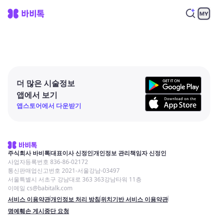
더 많은 시술정보
앱에서 보기
앱스토어에서 다운받기
주식회사 바비톡
대표이사 신정인
개인정보 관리책임자 신정인
사업자등록번호 836-86-02172
통신판매업신고번호 2021-서울강남-03497
서울특별시 서초구 강남대로 363 363강남타워 11층
이메일 cs@babitalk.com
서비스 이용약관
개인정보 처리 방침
위치기반 서비스 이용약관
명예훼손 게시중단 요청