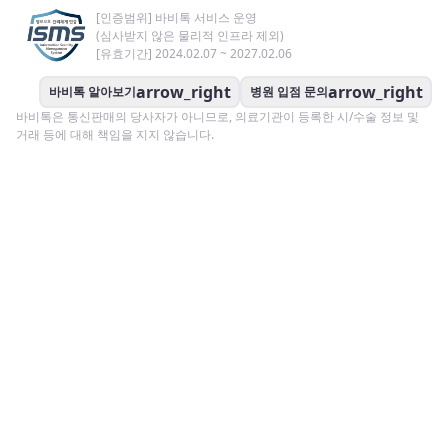
[인증범위] 바비톡 서비스 운영
(심사받지 않은 물리적 인프라 제외)
[유효기간] 2024.02.07 ~ 2027.02.06
arrow_right
arrow_right
바비톡 알아보기
병원 입점 문의
바비톡은 통신판매의 당사자가 아니므로, 의료기관이 등록한 시/수술 정보 및
거래 등에 대해 책임을 지지 않습니다.