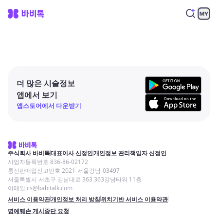
더 많은 시술정보
앱에서 보기
앱스토어에서 다운받기
주식회사 바비톡
대표이사 신정인
개인정보 관리책임자 신정인
사업자등록번호 836-86-02172
통신판매업신고번호 2021-서울강남-03497
서울특별시 서초구 강남대로 363 363강남타워 11층
이메일 cs@babitalk.com
서비스 이용약관
개인정보 처리 방침
위치기반 서비스 이용약관
명예훼손 게시중단 요청