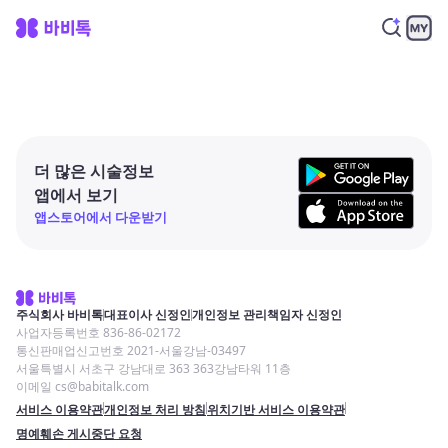
더 많은 시술정보
앱에서 보기
앱스토어에서 다운받기
주식회사 바비톡
대표이사 신정인
개인정보 관리책임자 신정인
사업자등록번호 836-86-02172
통신판매업신고번호 2021-서울강남-03497
서울특별시 서초구 강남대로 363 363강남타워 11층
이메일 cs@babitalk.com
서비스 이용약관
개인정보 처리 방침
위치기반 서비스 이용약관
명예훼손 게시중단 요청