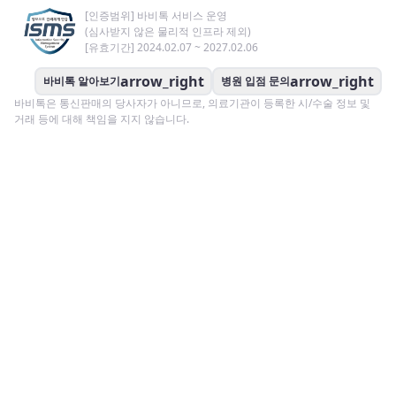
[인증범위] 바비톡 서비스 운영
(심사받지 않은 물리적 인프라 제외)
[유효기간] 2024.02.07 ~ 2027.02.06
arrow_right
arrow_right
바비톡 알아보기
병원 입점 문의
바비톡은 통신판매의 당사자가 아니므로, 의료기관이 등록한 시/수술 정보 및
거래 등에 대해 책임을 지지 않습니다.