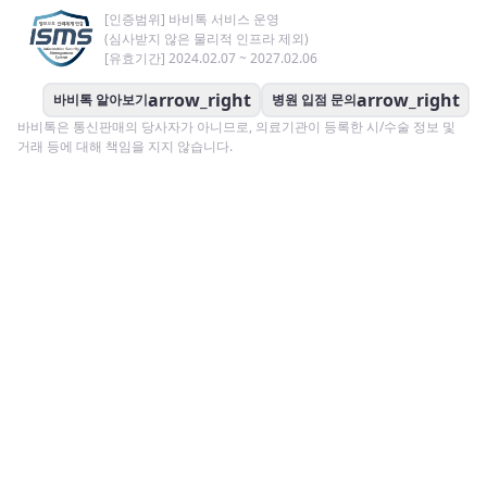
[인증범위] 바비톡 서비스 운영
(심사받지 않은 물리적 인프라 제외)
[유효기간] 2024.02.07 ~ 2027.02.06
arrow_right
arrow_right
바비톡 알아보기
병원 입점 문의
바비톡은 통신판매의 당사자가 아니므로, 의료기관이 등록한 시/수술 정보 및
거래 등에 대해 책임을 지지 않습니다.