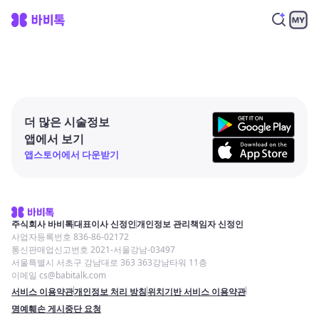
더 많은 시술정보
앱에서 보기
앱스토어에서 다운받기
주식회사 바비톡
대표이사 신정인
개인정보 관리책임자 신정인
사업자등록번호 836-86-02172
통신판매업신고번호 2021-서울강남-03497
서울특별시 서초구 강남대로 363 363강남타워 11층
이메일 cs@babitalk.com
서비스 이용약관
개인정보 처리 방침
위치기반 서비스 이용약관
명예훼손 게시중단 요청