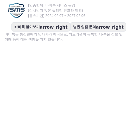
[인증범위] 바비톡 서비스 운영
(심사받지 않은 물리적 인프라 제외)
[유효기간] 2024.02.07 ~ 2027.02.06
arrow_right
arrow_right
바비톡 알아보기
병원 입점 문의
바비톡은 통신판매의 당사자가 아니므로, 의료기관이 등록한 시/수술 정보 및
거래 등에 대해 책임을 지지 않습니다.