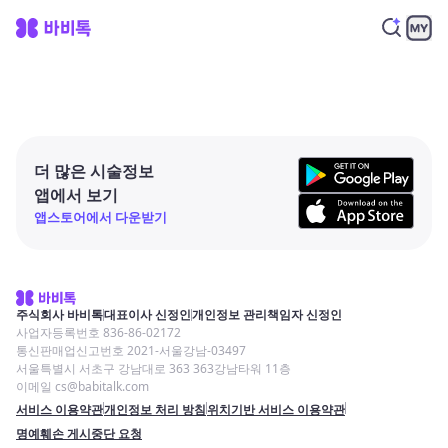
더 많은 시술정보
앱에서 보기
앱스토어에서 다운받기
주식회사 바비톡
대표이사 신정인
개인정보 관리책임자 신정인
사업자등록번호 836-86-02172
통신판매업신고번호 2021-서울강남-03497
서울특별시 서초구 강남대로 363 363강남타워 11층
이메일 cs@babitalk.com
서비스 이용약관
개인정보 처리 방침
위치기반 서비스 이용약관
명예훼손 게시중단 요청