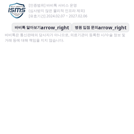
[인증범위] 바비톡 서비스 운영
(심사받지 않은 물리적 인프라 제외)
[유효기간] 2024.02.07 ~ 2027.02.06
arrow_right
arrow_right
바비톡 알아보기
병원 입점 문의
바비톡은 통신판매의 당사자가 아니므로, 의료기관이 등록한 시/수술 정보 및
거래 등에 대해 책임을 지지 않습니다.