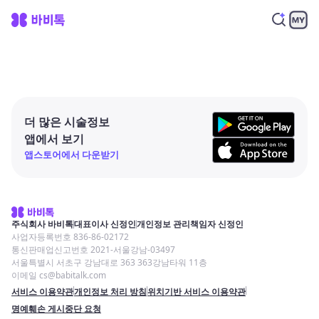
더 많은 시술정보
앱에서 보기
앱스토어에서 다운받기
주식회사 바비톡
대표이사 신정인
개인정보 관리책임자 신정인
사업자등록번호 836-86-02172
통신판매업신고번호 2021-서울강남-03497
서울특별시 서초구 강남대로 363 363강남타워 11층
이메일 cs@babitalk.com
서비스 이용약관
개인정보 처리 방침
위치기반 서비스 이용약관
명예훼손 게시중단 요청