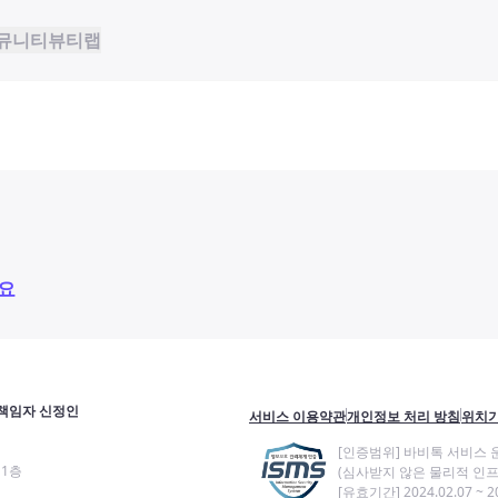
뮤니티
뷰티랩
요
책임자 신정인
서비스 이용약관
개인정보 처리 방침
위치기
[인증범위] 바비톡 서비스 
11층
(심사받지 않은 물리적 인프
[유효기간] 2024.02.07 ~ 20