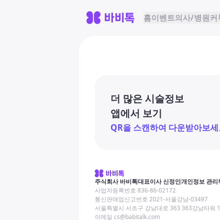
홈
이벤트
의사/병원
커
더 많은 시술정보
앱에서 보기
QR을 스캔하여 다운받아보세
주식회사 바비톡
대표이사 신정인
개인정보 관리
사업자등록번호 836-86-02172
통신판매업신고번호 2021-서울강남-03497
서울특별시 서초구 강남대로 363 363강남타워 
이메일 cs@babitalk.com