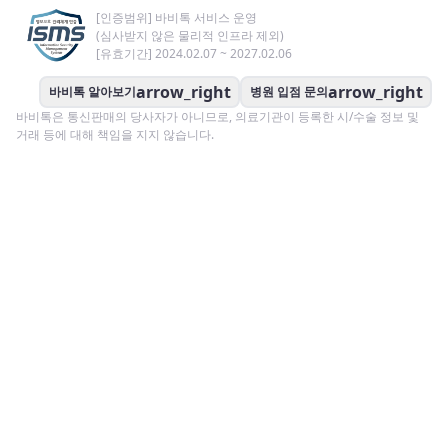
[인증범위] 바비톡 서비스 운영
(심사받지 않은 물리적 인프라 제외)
[유효기간] 2024.02.07 ~ 2027.02.06
arrow_right
arrow_right
바비톡 알아보기
병원 입점 문의
바비톡은 통신판매의 당사자가 아니므로, 의료기관이 등록한 시/수술 정보 및
거래 등에 대해 책임을 지지 않습니다.