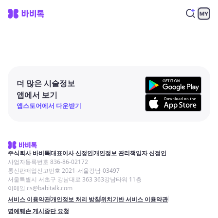
더 많은 시술정보
앱에서 보기
앱스토어에서 다운받기
주식회사 바비톡
대표이사 신정인
개인정보 관리책임자 신정인
사업자등록번호 836-86-02172
통신판매업신고번호 2021-서울강남-03497
서울특별시 서초구 강남대로 363 363강남타워 11층
이메일 cs@babitalk.com
서비스 이용약관
개인정보 처리 방침
위치기반 서비스 이용약관
명예훼손 게시중단 요청