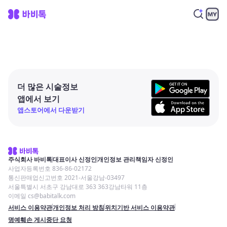
더 많은 시술정보
앱에서 보기
앱스토어에서 다운받기
주식회사 바비톡
대표이사 신정인
개인정보 관리책임자 신정인
사업자등록번호 836-86-02172
통신판매업신고번호 2021-서울강남-03497
서울특별시 서초구 강남대로 363 363강남타워 11층
이메일 cs@babitalk.com
서비스 이용약관
개인정보 처리 방침
위치기반 서비스 이용약관
명예훼손 게시중단 요청