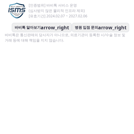
[인증범위] 바비톡 서비스 운영
(심사받지 않은 물리적 인프라 제외)
[유효기간] 2024.02.07 ~ 2027.02.06
arrow_right
arrow_right
바비톡 알아보기
병원 입점 문의
바비톡은 통신판매의 당사자가 아니므로, 의료기관이 등록한 시/수술 정보 및
거래 등에 대해 책임을 지지 않습니다.