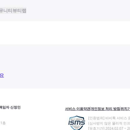
뮤니티
뷰티랩
요
책임자 신정인
서비스 이용약관
개인정보 처리 방침
위치기
[인증범위] 바비톡 서비스 
11층
(심사받지 않은 물리적 인프
[유효기간] 2024.02.07 ~ 20