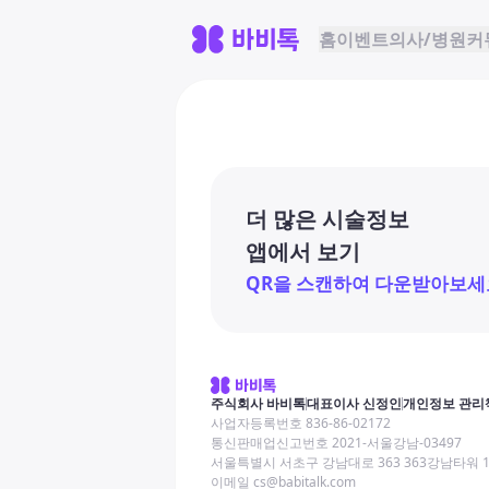
홈
이벤트
의사/병원
커
더 많은 시술정보
앱에서 보기
QR을 스캔하여 다운받아보세
주식회사 바비톡
대표이사 신정인
개인정보 관리
사업자등록번호 836-86-02172
통신판매업신고번호 2021-서울강남-03497
서울특별시 서초구 강남대로 363 363강남타워 
이메일 cs@babitalk.com