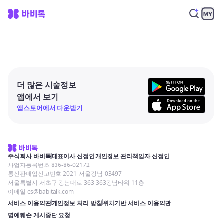
더 많은 시술정보
앱에서 보기
앱스토어에서 다운받기
주식회사 바비톡
대표이사 신정인
개인정보 관리책임자 신정인
사업자등록번호 836-86-02172
통신판매업신고번호 2021-서울강남-03497
서울특별시 서초구 강남대로 363 363강남타워 11층
이메일 cs@babitalk.com
서비스 이용약관
개인정보 처리 방침
위치기반 서비스 이용약관
명예훼손 게시중단 요청