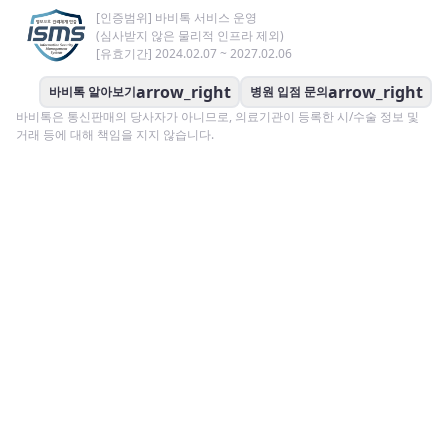
[인증범위] 바비톡 서비스 운영
(심사받지 않은 물리적 인프라 제외)
[유효기간] 2024.02.07 ~ 2027.02.06
arrow_right
arrow_right
바비톡 알아보기
병원 입점 문의
바비톡은 통신판매의 당사자가 아니므로, 의료기관이 등록한 시/수술 정보 및
거래 등에 대해 책임을 지지 않습니다.