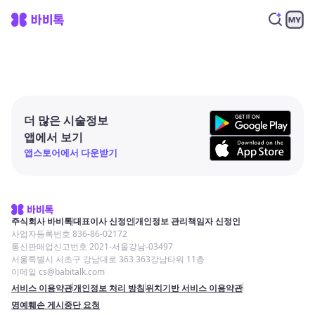
더 많은 시술정보
앱에서 보기
앱스토어에서 다운받기
주식회사 바비톡
대표이사 신정인
개인정보 관리책임자 신정인
사업자등록번호 836-86-02172
통신판매업신고번호 2021-서울강남-03497
서울특별시 서초구 강남대로 363 363강남타워 11층
이메일 cs@babitalk.com
서비스 이용약관
개인정보 처리 방침
위치기반 서비스 이용약관
명예훼손 게시중단 요청