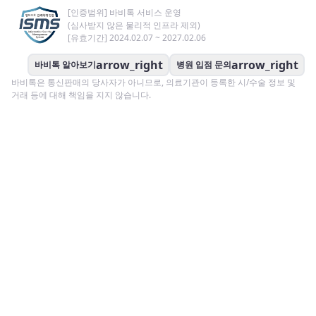
[인증범위] 바비톡 서비스 운영
(심사받지 않은 물리적 인프라 제외)
[유효기간] 2024.02.07 ~ 2027.02.06
arrow_right
arrow_right
바비톡 알아보기
병원 입점 문의
바비톡은 통신판매의 당사자가 아니므로, 의료기관이 등록한 시/수술 정보 및
거래 등에 대해 책임을 지지 않습니다.