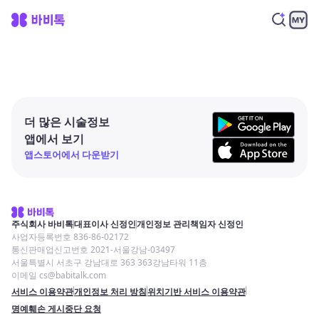
더 많은 시술정보
앱에서 보기
앱스토어에서 다운받기
주식회사 바비톡
대표이사 신정인
개인정보 관리책임자 신정인
사업자등록번호 836-86-02172
통신판매업신고번호 2021-서울강남-03497
서울특별시 서초구 강남대로 363 363강남타워 11층
이메일 cs@babitalk.com
서비스 이용약관
개인정보 처리 방침
위치기반 서비스 이용약관
명예훼손 게시중단 요청