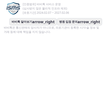
[인증범위] 바비톡 서비스 운영
(심사받지 않은 물리적 인프라 제외)
[유효기간] 2024.02.07 ~ 2027.02.06
arrow_right
arrow_right
바비톡 알아보기
병원 입점 문의
바비톡은 통신판매의 당사자가 아니므로, 의료기관이 등록한 시/수술 정보 및
거래 등에 대해 책임을 지지 않습니다.