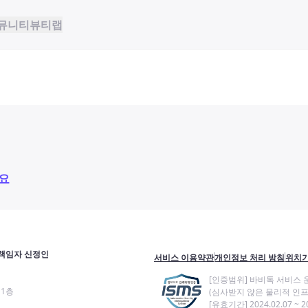
뮤니티
뷰티랩
요
책임자 신정인
서비스 이용약관
개인정보 처리 방침
위치기
[인증범위] 바비톡 서비스 
11층
(심사받지 않은 물리적 인프
[유효기간] 2024.02.07 ~ 20