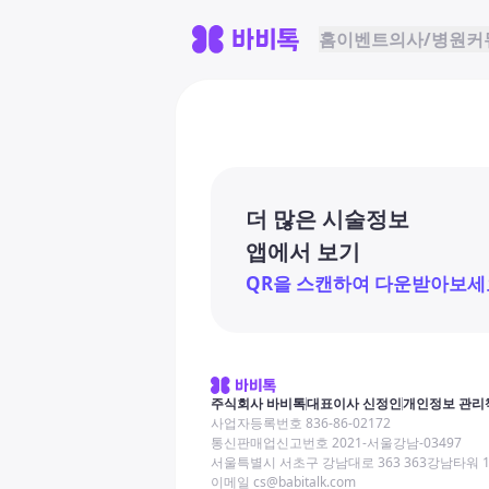
홈
이벤트
의사/병원
커
더 많은 시술정보
앱에서 보기
QR을 스캔하여 다운받아보세
주식회사 바비톡
대표이사 신정인
개인정보 관리
사업자등록번호 836-86-02172
통신판매업신고번호 2021-서울강남-03497
서울특별시 서초구 강남대로 363 363강남타워 
이메일 cs@babitalk.com