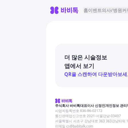
홈
이벤트
의사/병원
커
더 많은 시술정보
앱에서 보기
QR을 스캔하여 다운받아보세
주식회사 바비톡
대표이사 신정인
개인정보 관리
사업자등록번호 836-86-02172
통신판매업신고번호 2021-서울강남-03497
서울특별시 서초구 강남대로 363 363강남타워 
이메일 cs@babitalk.com