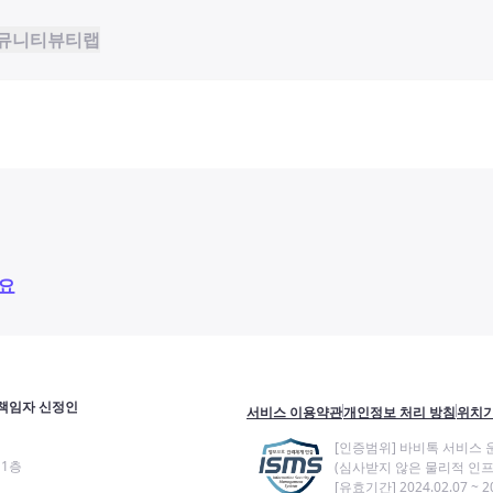
뮤니티
뷰티랩
요
책임자 신정인
서비스 이용약관
개인정보 처리 방침
위치기
[인증범위] 바비톡 서비스 
11층
(심사받지 않은 물리적 인프
[유효기간] 2024.02.07 ~ 20