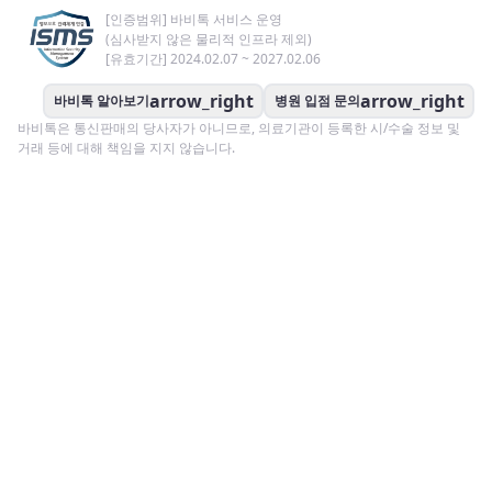
[인증범위] 바비톡 서비스 운영
(심사받지 않은 물리적 인프라 제외)
[유효기간] 2024.02.07 ~ 2027.02.06
arrow_right
arrow_right
바비톡 알아보기
병원 입점 문의
바비톡은 통신판매의 당사자가 아니므로, 의료기관이 등록한 시/수술 정보 및
거래 등에 대해 책임을 지지 않습니다.