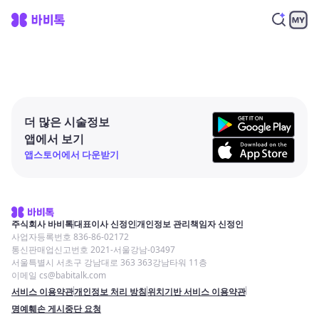
더 많은 시술정보
앱에서 보기
앱스토어에서 다운받기
주식회사 바비톡
대표이사 신정인
개인정보 관리책임자 신정인
사업자등록번호 836-86-02172
통신판매업신고번호 2021-서울강남-03497
서울특별시 서초구 강남대로 363 363강남타워 11층
이메일 cs@babitalk.com
서비스 이용약관
개인정보 처리 방침
위치기반 서비스 이용약관
명예훼손 게시중단 요청