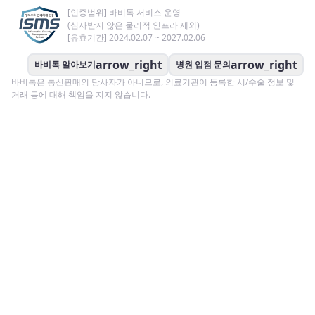
[인증범위] 바비톡 서비스 운영
(심사받지 않은 물리적 인프라 제외)
[유효기간] 2024.02.07 ~ 2027.02.06
arrow_right
arrow_right
바비톡 알아보기
병원 입점 문의
바비톡은 통신판매의 당사자가 아니므로, 의료기관이 등록한 시/수술 정보 및
거래 등에 대해 책임을 지지 않습니다.