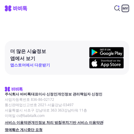
더 많은 시술정보
앱에서 보기
앱스토어에서 다운받기
주식회사 바비톡
대표이사 신정인
개인정보 관리책임자 신정인
사업자등록번호 836-86-02172
통신판매업신고번호 2021-서울강남-03497
서울특별시 서초구 강남대로 363 363강남타워 11층
이메일 cs@babitalk.com
서비스 이용약관
개인정보 처리 방침
위치기반 서비스 이용약관
명예훼손 게시중단 요청