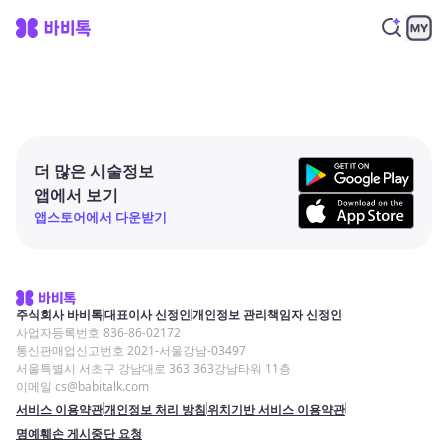
더 많은 시술정보
앱에서 보기
앱스토어에서 다운받기
주식회사 바비톡
대표이사 신정인
개인정보 관리책임자 신정인
사업자등록번호 836-86-02172
통신판매업신고번호 2021-서울강남-03497
서울특별시 서초구 강남대로 363 363강남타워 11층
이메일 cs@babitalk.com
서비스 이용약관
개인정보 처리 방침
위치기반 서비스 이용약관
명예훼손 게시중단 요청