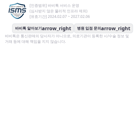
[인증범위] 바비톡 서비스 운영
(심사받지 않은 물리적 인프라 제외)
[유효기간] 2024.02.07 ~ 2027.02.06
arrow_right
arrow_right
바비톡 알아보기
병원 입점 문의
바비톡은 통신판매의 당사자가 아니므로, 의료기관이 등록한 시/수술 정보 및
거래 등에 대해 책임을 지지 않습니다.