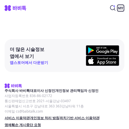
더 많은 시술정보
앱에서 보기
앱스토어에서 다운받기
주식회사 바비톡
대표이사 신정인
개인정보 관리책임자 신정인
사업자등록번호 836-86-02172
통신판매업신고번호 2021-서울강남-03497
서울특별시 서초구 강남대로 363 363강남타워 11층
이메일 cs@babitalk.com
서비스 이용약관
개인정보 처리 방침
위치기반 서비스 이용약관
명예훼손 게시중단 요청