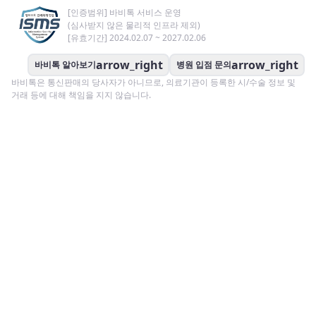
[인증범위] 바비톡 서비스 운영
(심사받지 않은 물리적 인프라 제외)
[유효기간] 2024.02.07 ~ 2027.02.06
arrow_right
arrow_right
바비톡 알아보기
병원 입점 문의
바비톡은 통신판매의 당사자가 아니므로, 의료기관이 등록한 시/수술 정보 및
거래 등에 대해 책임을 지지 않습니다.