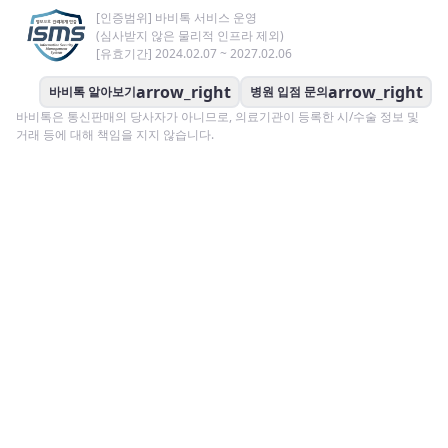
[인증범위] 바비톡 서비스 운영
(심사받지 않은 물리적 인프라 제외)
[유효기간] 2024.02.07 ~ 2027.02.06
arrow_right
arrow_right
바비톡 알아보기
병원 입점 문의
바비톡은 통신판매의 당사자가 아니므로, 의료기관이 등록한 시/수술 정보 및
거래 등에 대해 책임을 지지 않습니다.