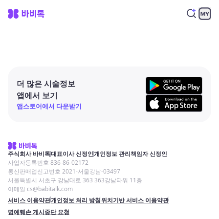
더 많은 시술정보
앱에서 보기
앱스토어에서 다운받기
주식회사 바비톡
대표이사 신정인
개인정보 관리책임자 신정인
사업자등록번호 836-86-02172
통신판매업신고번호 2021-서울강남-03497
서울특별시 서초구 강남대로 363 363강남타워 11층
이메일 cs@babitalk.com
서비스 이용약관
개인정보 처리 방침
위치기반 서비스 이용약관
명예훼손 게시중단 요청