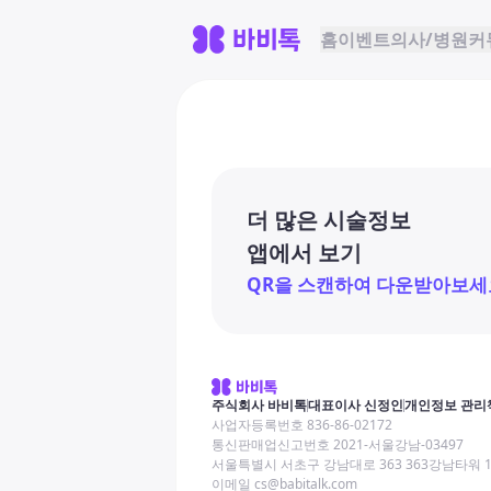
홈
이벤트
의사/병원
커
더 많은 시술정보
앱에서 보기
QR을 스캔하여 다운받아보세
주식회사 바비톡
대표이사 신정인
개인정보 관리
사업자등록번호 836-86-02172
통신판매업신고번호 2021-서울강남-03497
서울특별시 서초구 강남대로 363 363강남타워 
이메일 cs@babitalk.com