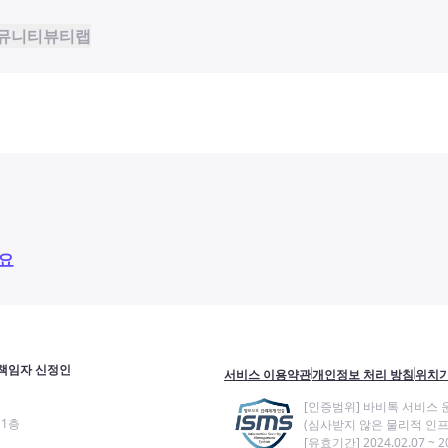
뮤니티
뷰티랩
요
책임자 신정인
서비스 이용약관
개인정보 처리 방침
위치기
[인증범위] 바비톡 서비스 
11층
(심사받지 않은 물리적 인프
[유효기간] 2024.02.07 ~ 20