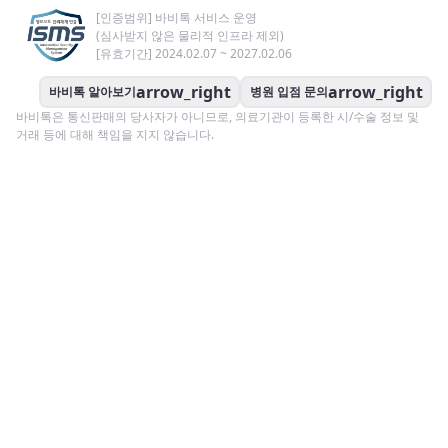
[인증범위] 바비톡 서비스 운영
(심사받지 않은 물리적 인프라 제외)
[유효기간] 2024.02.07 ~ 2027.02.06
arrow_right
arrow_right
바비톡 알아보기
병원 입점 문의
바비톡은 통신판매의 당사자가 아니므로, 의료기관이 등록한 시/수술 정보 및
거래 등에 대해 책임을 지지 않습니다.