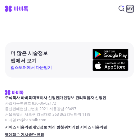
더 많은 시술정보
앱에서 보기
앱스토어에서 다운받기
주식회사 바비톡
대표이사 신정인
개인정보 관리책임자 신정인
사업자등록번호 836-86-02172
통신판매업신고번호 2021-서울강남-03497
서울특별시 서초구 강남대로 363 363강남타워 11층
이메일 cs@babitalk.com
서비스 이용약관
개인정보 처리 방침
위치기반 서비스 이용약관
명예훼손 게시중단 요청