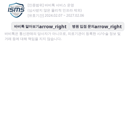
[인증범위] 바비톡 서비스 운영
(심사받지 않은 물리적 인프라 제외)
[유효기간] 2024.02.07 ~ 2027.02.06
arrow_right
arrow_right
바비톡 알아보기
병원 입점 문의
바비톡은 통신판매의 당사자가 아니므로, 의료기관이 등록한 시/수술 정보 및
거래 등에 대해 책임을 지지 않습니다.