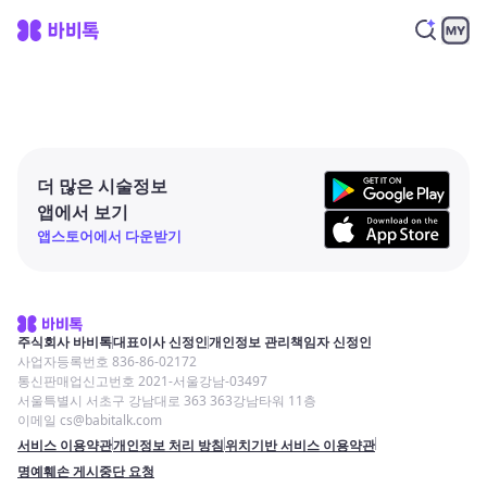
더 많은 시술정보
앱에서 보기
앱스토어에서 다운받기
주식회사 바비톡
대표이사 신정인
개인정보 관리책임자 신정인
사업자등록번호 836-86-02172
통신판매업신고번호 2021-서울강남-03497
서울특별시 서초구 강남대로 363 363강남타워 11층
이메일 cs@babitalk.com
서비스 이용약관
개인정보 처리 방침
위치기반 서비스 이용약관
명예훼손 게시중단 요청