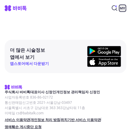
더 많은 시술정보
앱에서 보기
앱스토어에서 다운받기
주식회사 바비톡
대표이사 신정인
개인정보 관리책임자 신정인
사업자등록번호 836-86-02172
통신판매업신고번호 2021-서울강남-03497
서울특별시 서초구 강남대로 363 363강남타워 11층
이메일 cs@babitalk.com
서비스 이용약관
개인정보 처리 방침
위치기반 서비스 이용약관
명예훼손 게시중단 요청