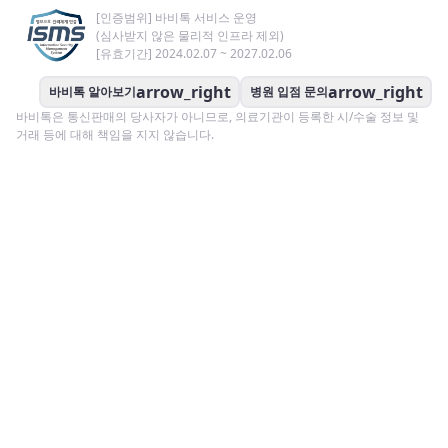
[인증범위] 바비톡 서비스 운영
(심사받지 않은 물리적 인프라 제외)
[유효기간] 2024.02.07 ~ 2027.02.06
arrow_right
arrow_right
바비톡 알아보기
병원 입점 문의
바비톡은 통신판매의 당사자가 아니므로, 의료기관이 등록한 시/수술 정보 및
거래 등에 대해 책임을 지지 않습니다.